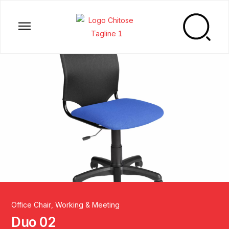
Office Chair
,
Working & Meeting
Duo 02