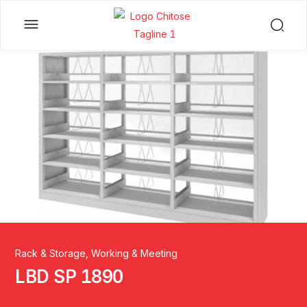
Rack & Storage
,
Working & Meeting
LBD SP 1890