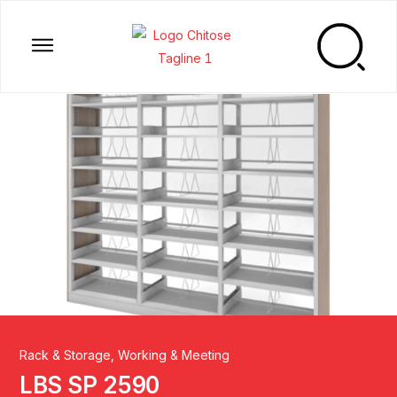
Rack & Storage
,
Working & Meeting
LBS SP 2590