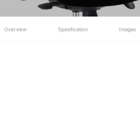
Overview
Spesification
Images